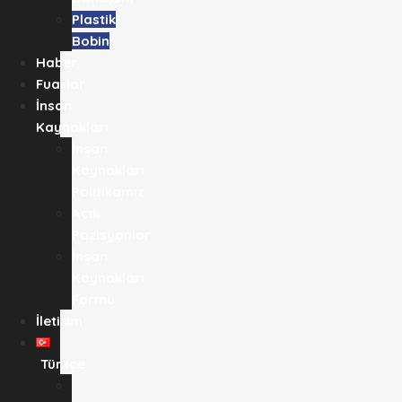
Plastik
Bobin
Haber
Fuarlar
İnsan
Kaynakları
İnsan
Kaynakları
Politikamız
Açık
Pozisyonlar
İnsan
Kaynakları
Formu
İletişim
Türkçe