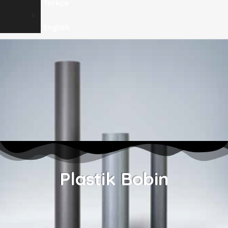
Türkçe
English
Plastik Bobin