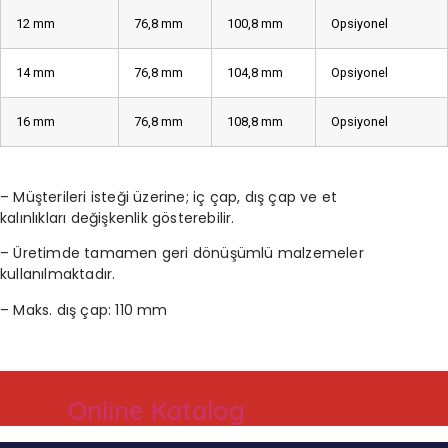
12 mm
76,8 mm
100,8 mm
Opsiyonel
14 mm
76,8 mm
104,8 mm
Opsiyonel
16 mm
76,8 mm
108,8 mm
Opsiyonel
– Müşterileri isteği üzerine; iç çap, dış çap ve et
kalınlıkları
değişkenlik gösterebilir.
– Üretimde tamamen geri dönüşümlü malzemeler
kullanılmaktadır.
– Maks. dış çap: 110 mm
Online Katalog