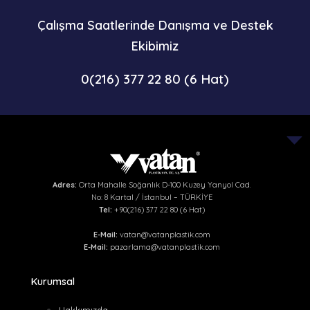
Çalışma Saatlerinde Danışma ve Destek
Ekibimiz
0(216) 377 22 80 (6 Hat)
Adres:
Orta Mahalle Soğanlık D-100 Kuzey Yanyol Cad.
No: 8 Kartal / İstanbul – TÜRKİYE
Tel:
+90(216) 377 22 80 (6 Hat)
E-Mail:
vatan@vatanplastik.com
E-Mail:
pazarlama@vatanplastik.com
Kurumsal
Hakkımızda