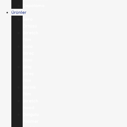
Depolama
Ürünler
Sera
Örtüsü
Stretch
Film
Gıda
Streç
Filmi​
Silaj
Streç
Film
Shrink
Film
Stretch
Hood
Dolgulu
Polimer