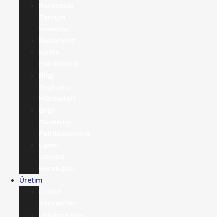
Kurumsal
Tanıtım
Videosu
İlkelerimiz
Kalite
Politikamız
Bilgi
Toplumu
Hizmetleri
Bilgi
Güvenliği
Politikalarımız
Üyesi
Olunan
Kuruluşlar
Üretim
Üretim
Yöntemleri
Laboratuvar