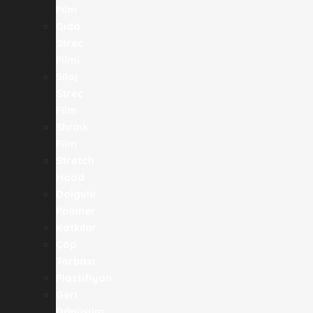
Film
Gıda
Streç
Filmi​
Silaj
Streç
Film
Shrink
Film
Stretch
Hood
Dolgulu
Polimer
Katkılar
Çöp
Torbası
Plastifiyan
Geri
Dönüşüm