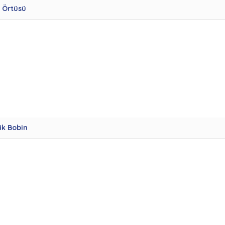
 Örtüsü
ik Bobin