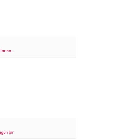
arına...
gun bir