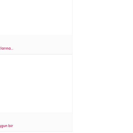
arına...
gun bir