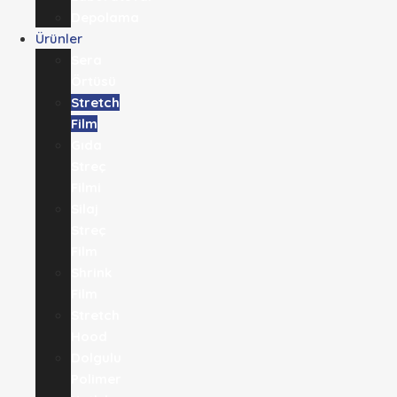
Depolama
Ürünler
Sera
Örtüsü
Stretch
Film
Gıda
Streç
Filmi​
Silaj
Streç
Film
Shrink
Film
Stretch
Hood
Dolgulu
Polimer