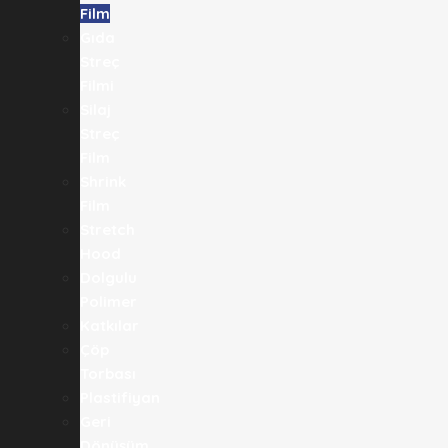
Film
Gıda
Streç
Filmi​
Silaj
Streç
Film
Shrink
Film
Stretch
Hood
Dolgulu
Polimer
Katkılar
Çöp
Torbası
Plastifiyan
Geri
Dönüşüm