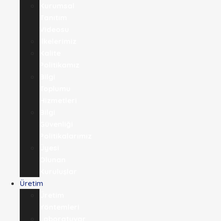
Kurumsal
Tanıtım
Videosu
İlkelerimiz
Kalite
Politikamız
Bilgi
Toplumu
Hizmetleri
Bilgi
Güvenliği
Politikalarımız
Üyesi
Olunan
Kuruluşlar
Üretim
Üretim
Yöntemleri
Laboratuvar