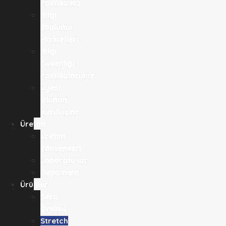
Politikamız
Bilgi
Toplumu
Hizmetleri
Bilgi
Güvenliği
Politikalarımız
Üyesi
Olunan
Kuruluşlar
Üretim
Üretim
Yöntemleri
Laboratuvar
Depolama
Ürünler
Sera
Örtüsü
Stretch