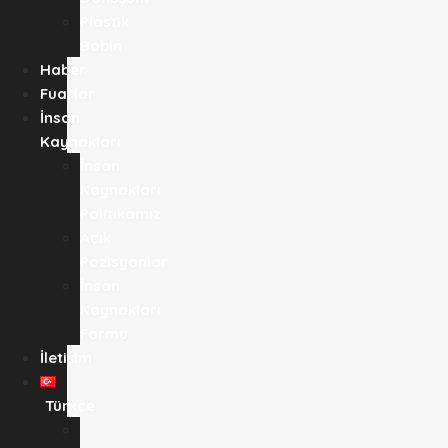
Plastik
Bobin
Haber
Fuarlar
İnsan
Kaynakları
İnsan
Kaynakları
Politikamız
Açık
Pozisyonlar
İnsan
Kaynakları
Formu
İletişim
Türkçe