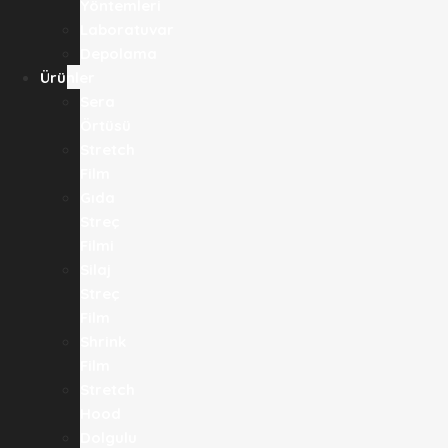
Yöntemleri
Laboratuvar
Depolama
Ürünler
Sera
Örtüsü
Stretch
Film
Gıda
Streç
Filmi​
Silaj
Streç
Film
Shrink
Film
Stretch
Hood
Dolgulu