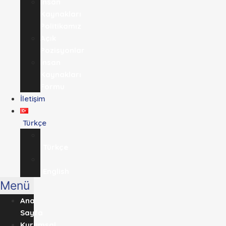
İnsan
Kaynakları
Politikamız
Açık
Pozisyonlar
İnsan
Kaynakları
Formu
İletişim
Türkçe
Türkçe
English
Menü
Ana
Sayfa
Kurumsal