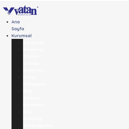
Ana
Sayfa
Kurumsal
Kurumsal
Kurumsal
Tanıtım
Videosu
İlkelerimiz
Kalite
Politikamız
Bilgi
Toplumu
Hizmetleri
Bilgi
Güvenliği
Politikalarımız