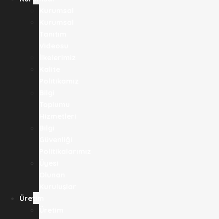
Kurumsal
Kurumsal
Tanıtım
Videosu
İlkelerimiz
Kalite
Politikamız
Bilgi
Toplumu
Hizmetleri
Bilgi
Güvenliği
Politikalarımız
Üyesi
Olunan
Kuruluşlar
Üretim
Üretim