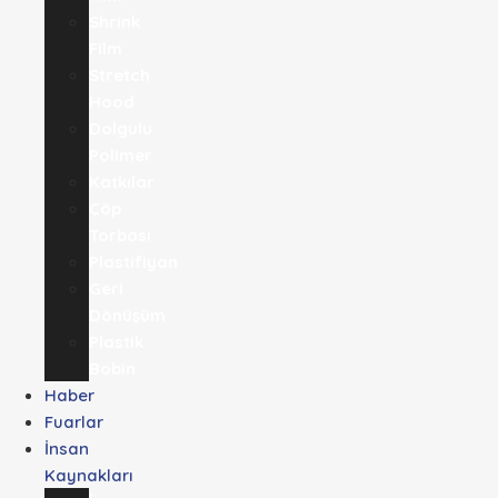
Shrink
Film
Stretch
Hood
Dolgulu
Polimer
Katkılar
Çöp
Torbası
Plastifiyan
Geri
Dönüşüm
Plastik
Bobin
Haber
Fuarlar
İnsan
Kaynakları