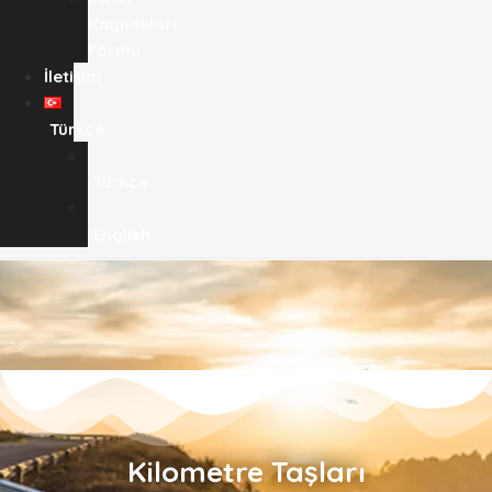
Kaynakları
Formu
İletişim
Türkçe
Türkçe
English
Kilometre Taşları