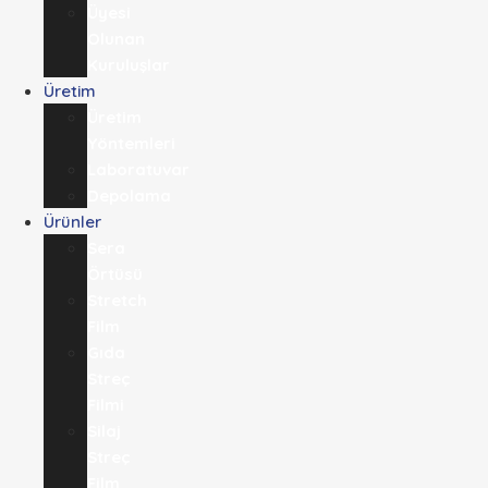
Üyesi
Olunan
Kuruluşlar
Üretim
Üretim
Yöntemleri
Laboratuvar
Depolama
Ürünler
Sera
Örtüsü
Stretch
Film
Gıda
Streç
Filmi​
Silaj
Streç
Film