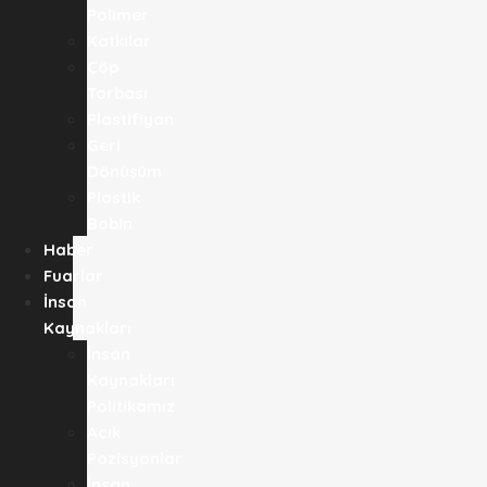
Polimer
Katkılar
Çöp
Torbası
Plastifiyan
Geri
Dönüşüm
Plastik
Bobin
Haber
Fuarlar
İnsan
Kaynakları
İnsan
Kaynakları
Politikamız
Açık
Pozisyonlar
İnsan