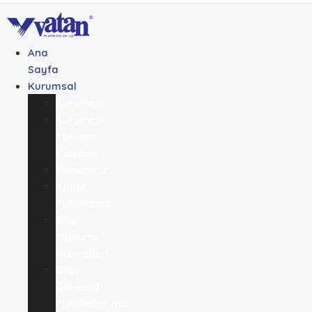
Ana
Sayfa
Kurumsal
Kurumsal
Kurumsal
Tanıtım
Videosu
İlkelerimiz
Kalite
Politikamız
Bilgi
Toplumu
Hizmetleri
Bilgi
Güvenliği
Politikalarımız