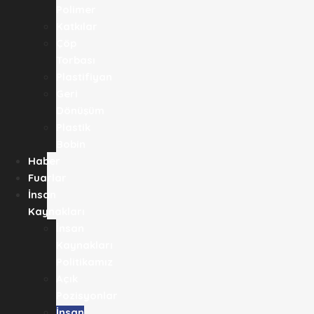
Polimer
Katkılar
Çöp
Torbası
Plastifiyan
Geri
Dönüşüm
Plastik
Bobin
Haber
Fuarlar
İnsan
Kaynakları
İnsan
Kaynakları
Politikamız
Açık
Pozisyonlar
İnsan