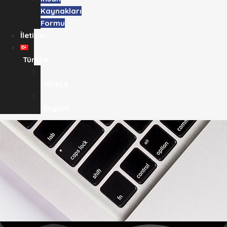
Kaynakları
Formu
İletişim
Türkçe
Türkçe
English