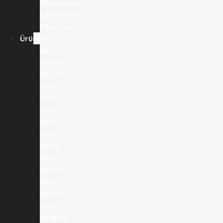
Yöntemleri
Laboratuvar
Depolama
Ürünler
Sera
Örtüsü
Stretch
Film
Gıda
Streç
Filmi​
Silaj
Streç
Film
Shrink
Film
Stretch
Hood
Dolgulu