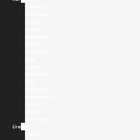
Kurumsal
Kurumsal
Tanıtım
Videosu
İlkelerimiz
Kalite
Politikamız
Bilgi
Toplumu
Hizmetleri
Bilgi
Güvenliği
Politikalarımız
Üyesi
Olunan
Kuruluşlar
Üretim
Üretim