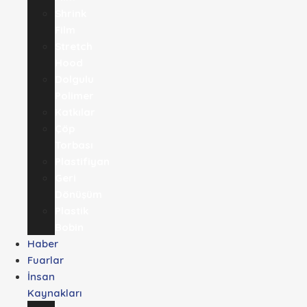
Shrink
Film
Stretch
Hood
Dolgulu
Polimer
Katkılar
Çöp
Torbası
Plastifiyan
Geri
Dönüşüm
Plastik
Bobin
Haber
Fuarlar
İnsan
Kaynakları