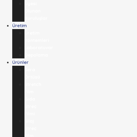
Üyesi
Olunan
Kuruluşlar
Üretim
Üretim
Yöntemleri
Laboratuvar
Depolama
Ürünler
Sera
Örtüsü
Stretch
Film
Gıda
Streç
Filmi​
Silaj
Streç
Film