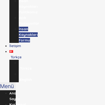
İnsan
Kaynakları
Politikamız
Açık
Pozisyonlar
İnsan
Kaynakları
Formu
İletişim
Türkçe
Türkçe
English
Menü
Ana
Sayfa
Kurumsal