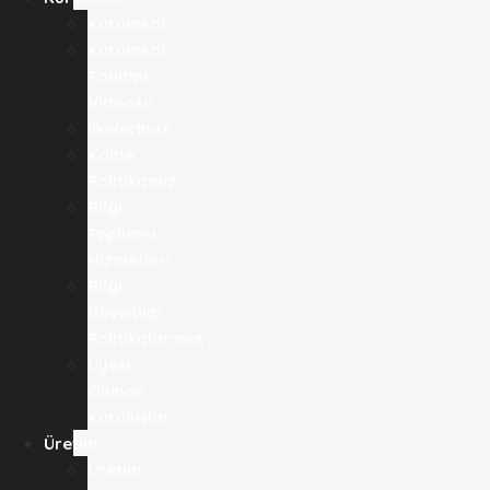
Kurumsal
Kurumsal
Tanıtım
Videosu
İlkelerimiz
Kalite
Politikamız
Bilgi
Toplumu
Hizmetleri
Bilgi
Güvenliği
Politikalarımız
Üyesi
Olunan
Kuruluşlar
Üretim
Üretim