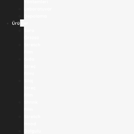
Yöntemleri
Laboratuvar
Depolama
Ürünler
Sera
Örtüsü
Stretch
Film
Gıda
Streç
Filmi​
Silaj
Streç
Film
Shrink
Film
Stretch
Hood
Dolgulu