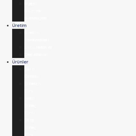
Üyesi
Olunan
Kuruluşlar
Üretim
Üretim
Yöntemleri
Laboratuvar
Depolama
Ürünler
Sera
Örtüsü
Stretch
Film
Gıda
Streç
Filmi​
Silaj
Streç
Film