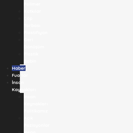
Polimer
Katkılar
Çöp
Torbası
Plastifiyan
Geri
Dönüşüm
Plastik
Bobin
Haber
Fuarlar
İnsan
Kaynakları
İnsan
Kaynakları
Politikamız
Açık
Pozisyonlar
İnsan