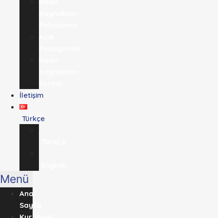
İnsan
Kaynakları
Politikamız
Açık
Pozisyonlar
İnsan
Kaynakları
Formu
İletişim
Türkçe
Türkçe
English
Menü
Ana
Sayfa
Kurumsal