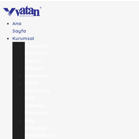
Ana
Sayfa
Kurumsal
Kurumsal
Kurumsal
Tanıtım
Videosu
İlkelerimiz
Kalite
Politikamız
Bilgi
Toplumu
Hizmetleri
Bilgi
Güvenliği
Politikalarımız