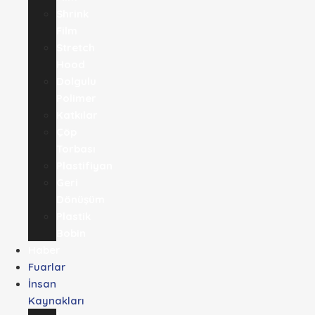
Shrink
Film
Stretch
Hood
Dolgulu
Polimer
Katkılar
Çöp
Torbası
Plastifiyan
Geri
Dönüşüm
Plastik
Bobin
Haber
Fuarlar
İnsan
Kaynakları